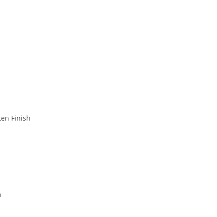
ten Finish
n