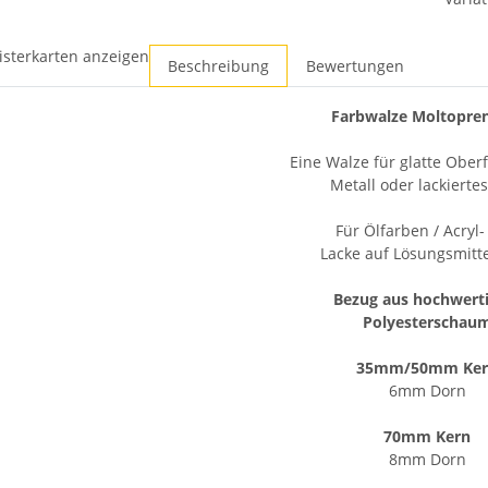
isterkarten anzeigen
Beschreibung
Bewertungen
Farbwalze Moltopren
Eine Walze für glatte Ober
Metall oder lackierte
Für Ölfarben / Acryl
Lacke auf Lösungsmitte
Bezug aus hochwert
Polyesterschau
35mm/50mm Ker
6mm Dorn
70mm Kern
8mm Dorn