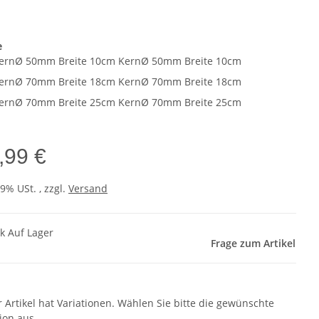
e
ernØ 50mm Breite 10cm
KernØ 50mm Breite 10cm
ernØ 70mm Breite 18cm
KernØ 70mm Breite 18cm
ernØ 70mm Breite 25cm
KernØ 70mm Breite 25cm
,99 €
19% USt. , zzgl.
Versand
ck Auf Lager
Frage zum Artikel
r Artikel hat Variationen. Wählen Sie bitte die gewünschte
ion aus.