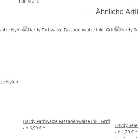
1,00 Stück
Ähnliche Arti
ze Nylon
Hardy Farbwalze Fassadenwalze inkl. Griff
Hardy Sele
ab
6,99 €
*
ab
1,79 €
*