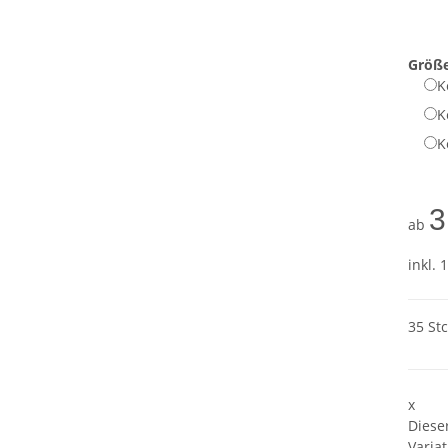
Größ
K
K
K
3
ab
inkl. 
35 St
x
Diese
Variat