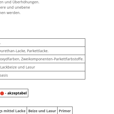
ngen und Überhöhungen.
ßere und unebene
chen werden.
.
yurethan-Lacke, Parkettlacke.
poxydfarben, Zweikomponenten-Parkettfarbstoffe.
 Lackbeize und Lasur
basis
⬤
- akzeptabel
s mittel Lacke
Beize und Lasur
Primer