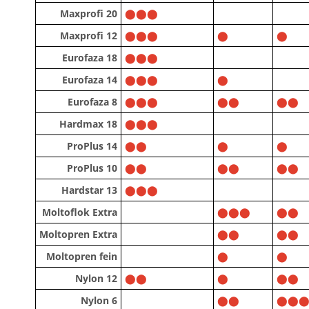
Maxprofi 20
⬤⬤⬤
Maxprofi 12
⬤⬤⬤
⬤
⬤
Eurofaza 18
⬤⬤⬤
Eurofaza 14
⬤⬤⬤
⬤
Eurofaza 8
⬤⬤⬤
⬤⬤
⬤⬤
Hardmax 18
⬤⬤⬤
ProPlus 14
⬤⬤
⬤
⬤
ProPlus 10
⬤⬤
⬤⬤
⬤⬤
Hardstar 13
⬤⬤⬤
Moltoflok Extra
⬤⬤⬤
⬤⬤
Moltopren Extra
⬤⬤
⬤⬤
Moltopren fein
⬤
⬤
Nylon 12
⬤⬤
⬤
⬤⬤
Nylon 6
⬤⬤
⬤⬤