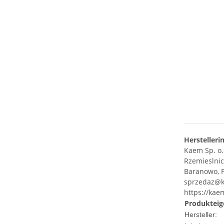
Herstelleri
Kaem Sp. o.o
Rzemieslnic
Baranowo, P
sprzedaz@k
https://kae
Produkteig
Hersteller: