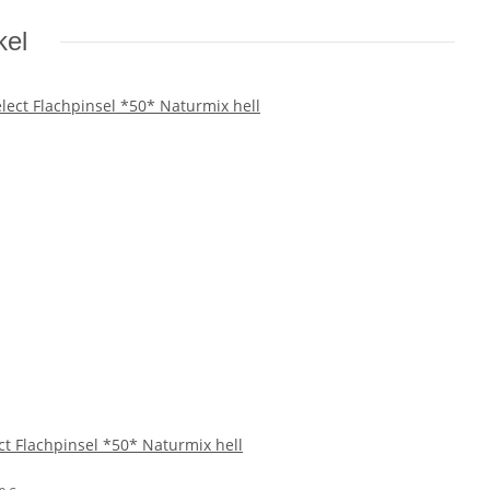
kel
ct Flachpinsel *50* Naturmix hell