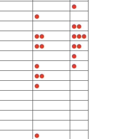
⬤
⬤
⬤⬤
⬤⬤
⬤⬤⬤
⬤⬤
⬤⬤
⬤
⬤
⬤
⬤⬤
⬤
⬤
⬤