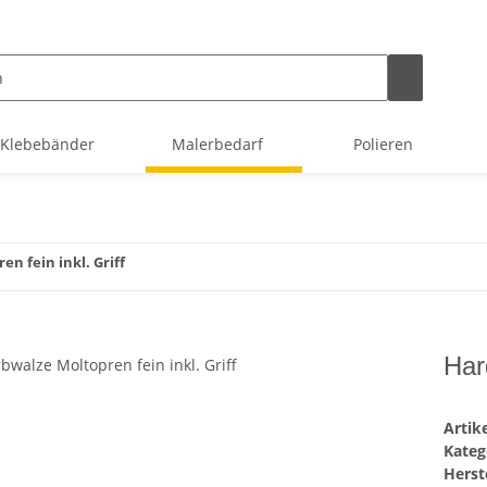
Klebebänder
Malerbedarf
Polieren
n fein inkl. Griff
Har
Arti
Kateg
Herste