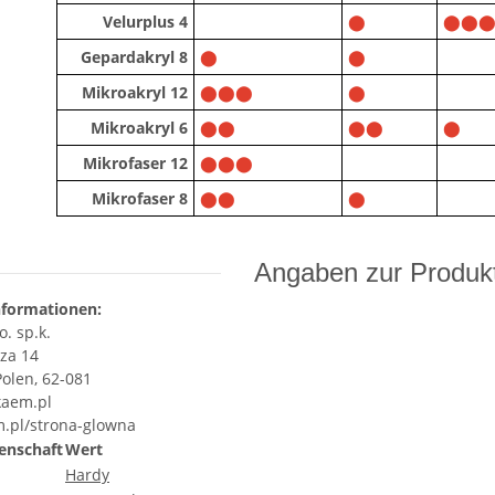
Velurplus 4
⬤
⬤⬤
Gepardakryl 8
⬤
⬤
Mikroakryl 12
⬤⬤⬤
⬤
Mikroakryl 6
⬤⬤
⬤⬤
⬤
Mikrofaser 12
⬤⬤⬤
Mikrofaser 8
⬤⬤
⬤
Angaben zur Produkt
nformationen:
. sp.k.
za 14
olen, 62-081
aem.pl
m.pl/strona-glowna
enschaft
Wert
Hardy