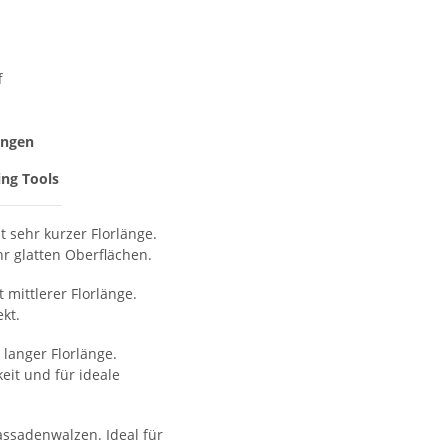
f
ungen
ng Tools
t sehr kurzer Florlänge.
hr glatten Oberflächen.
 mittlerer Florlänge.
kt.
langer Florlänge.
eit und für ideale
assadenwalzen. Ideal für