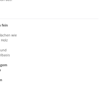
 fein
flächen wie
s Holz
- und
lbasis
igem
m
n