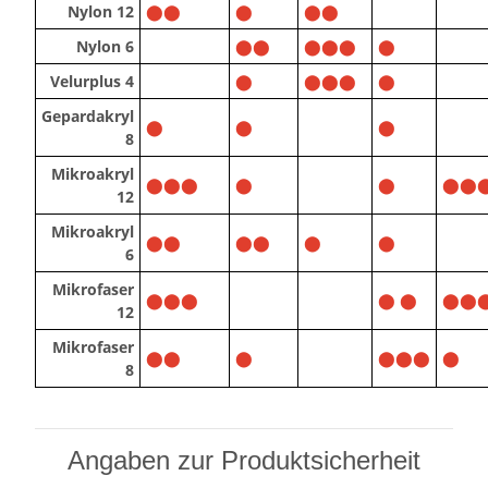
Nylon 12
⬤⬤
⬤
⬤⬤
Nylon 6
⬤⬤
⬤⬤⬤
⬤
Velurplus 4
⬤
⬤⬤⬤
⬤
Gepardakryl
⬤
⬤
⬤
8
Mikroakryl
⬤⬤⬤
⬤
⬤
⬤⬤
12
Mikroakryl
⬤⬤
⬤⬤
⬤
⬤
6
Mikrofaser
⬤⬤⬤
⬤ ⬤
⬤⬤
12
Mikrofaser
⬤⬤
⬤
⬤⬤⬤
⬤
8
Angaben zur Produktsicherheit