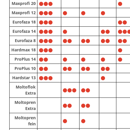
Maxprofi 20
⬤⬤⬤
⬤
Maxprofi 12
⬤⬤⬤
⬤
⬤
⬤
Eurofaza 18
⬤⬤⬤
⬤⬤
Eurofaza 14
⬤⬤⬤
⬤
⬤⬤
⬤⬤
Eurofaza 8
⬤⬤⬤
⬤⬤
⬤⬤
⬤⬤
⬤⬤
Hardmax 18
⬤⬤⬤
⬤
ProPlus 14
⬤⬤
⬤
⬤
⬤
⬤
ProPlus 10
⬤⬤
⬤⬤
⬤⬤
⬤⬤
Hardstar 13
⬤⬤⬤
⬤
Moltoflok
⬤⬤⬤
⬤⬤
Extra
Moltopren
⬤⬤
⬤⬤
Extra
Moltopren
⬤
⬤
fein