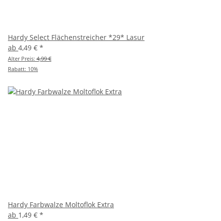
Hardy Select Flächenstreicher *29* Lasur
ab
4,49 €
*
Alter Preis:
4,99 €
Rabatt:
10%
Hardy Farbwalze Moltoflok Extra
ab
1,49 €
*