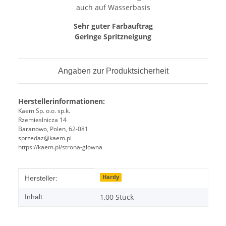
auch auf Wasserbasis
Sehr guter Farbauftrag
Geringe Spritzneigung
Angaben zur Produktsicherheit
Herstellerinformationen:
Kaem Sp. o.o. sp.k.
Rzemieslnicza 14
Baranowo, Polen, 62-081
sprzedaz@kaem.pl
https://kaem.pl/strona-glowna
Produkteigenschaft
Wert
Hardy
Hersteller:
1,00 Stück
Inhalt: