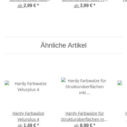
8+1FH Ø 125mm
70 x 198mm
ab
ab
2,99 €
*
3,99 €
*
Ähnliche Artikel
Hardy Farbwalze
Hardy Farbwalze für
Velurplus 4
Strukturoberflächen inkl.
Griff
ab
ab
1,49 €
*
8,99 €
*