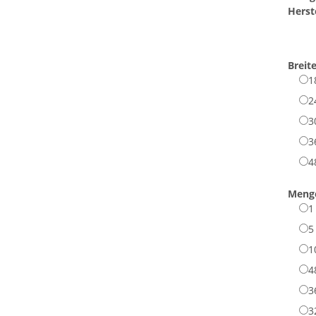
Herste
Breit
1
2
3
3
4
Meng
1
5
1
4
3
3