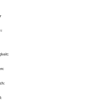
r
mi
keit:
en:
ch:
: