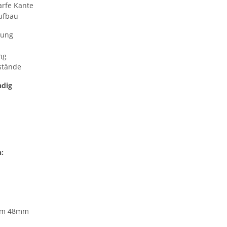
arfe Kante
ufbau
tung
ng
stände
ndig
:
mm 48mm