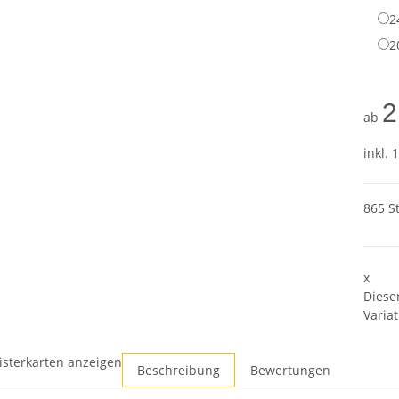
2
2
2
ab
inkl. 
865 S
x
Diese
Variat
isterkarten anzeigen
Beschreibung
Bewertungen