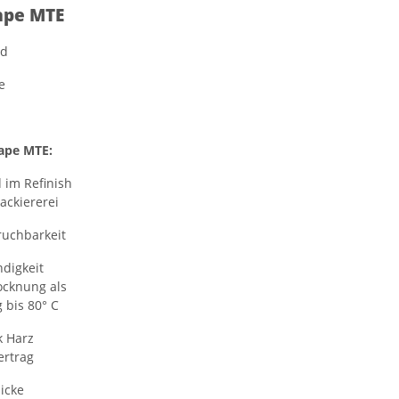
ape MTE
nd
e
ape MTE:
 im Refinish
ackiererei
uchbarkeit
digkeit
ocknung als
 bis 80° C
k Harz
ertrag
icke