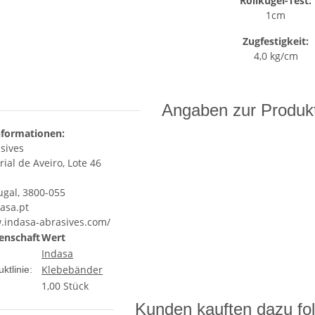
Rollkugel-Test:
1cm
Zugfestigkeit:
4,0 kg/cm
Angaben zur Produkt
nformationen:
sives
ial de Aveiro, Lote 46
ugal, 3800-055
asa.pt
.indasa-abrasives.com/
enschaft
Wert
Indasa
Klebebänder
ktlinie:
1,00 Stück
Kunden kauften dazu fol