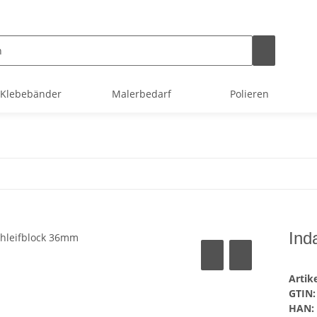
Klebebänder
Malerbedarf
Polieren
Ind
Arti
GTIN:
HAN: