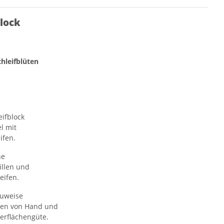
block
hleifblüten
eifblock
l mit
ifen.
he
illen und
eifen.
auweise
ifen von Hand und
berflächengüte.