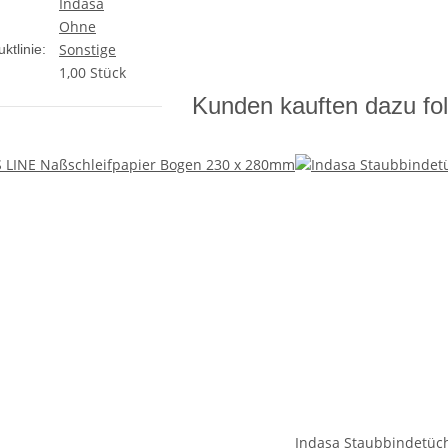
Indasa
Ohne
Sonstige
ktlinie:
1,00 Stück
Kunden kauften dazu fol
Indasa Staubbindetüc