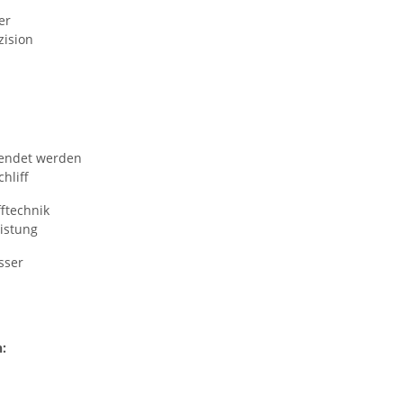
er
zision
wendet werden
hliff
ftechnik
eistung
sser
: