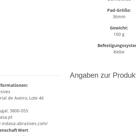
Pad-Größe:
36mm
Gewicht:
100 g
Befestigungssyst
klebe
Angaben zur Produkt
nformationen:
sives
ial de Aveiro, Lote 46
ugal, 3800-055
asa.pt
.indasa-abrasives.com/
enschaft
Wert