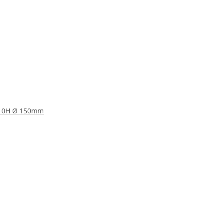
tt 0H Ø 150mm