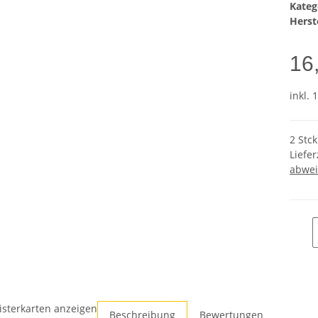
Kateg
Herste
16
inkl. 
2 Stc
Liefer
abwei
isterkarten anzeigen
Beschreibung
Bewertungen