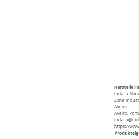
Herstelleri
Indasa Abra
Zona Industr
Aveiro
Aveiro, Port
indasa@ind
https://www
Produkteig