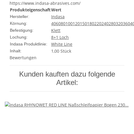
https://www.indasa-abrasives.com/
Produkteigenschaft
Wert
Indasa
Hersteller:
40
60
80
100
120
150
180
220
240
280
320
360
4
Körnung:
Klett
Befestigung:
8+1 Loch
Lochung:
White Line
Indasa Produktlinie:
1,00 Stück
Inhalt:
Bewertungen
Kunden kauften dazu folgende
Artikel: