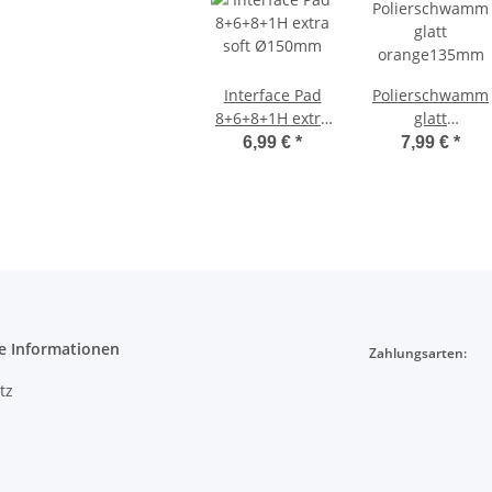
Interface Pad
Polierschwamm
8+6+8+1H extra
glatt
soft Ø150mm
orange135mm
6,99 €
*
7,99 €
*
e Informationen
Zahlungsarten:
tz