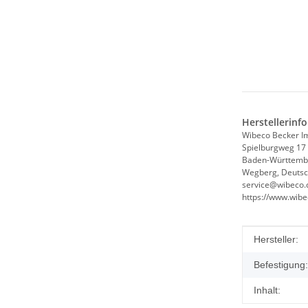
Herstellerinf
Wibeco Becker 
Spielburgweg 17
Baden-Württemb
Wegberg, Deutsc
service@wibeco.
https://www.wibe
Produkteig
Wert
Hersteller:
Befestigung:
Inhalt: