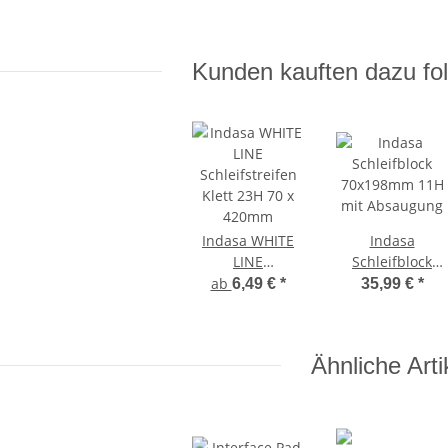
Kunden kauften dazu fol
Indasa WHITE
Indasa
LINE
Schleifblock
Schleifstreifen
70x198mm 11H
ab
6,49 €
*
35,99 €
*
Klett 23H 70 x
mit Absaugung
420mm
Ähnliche Arti