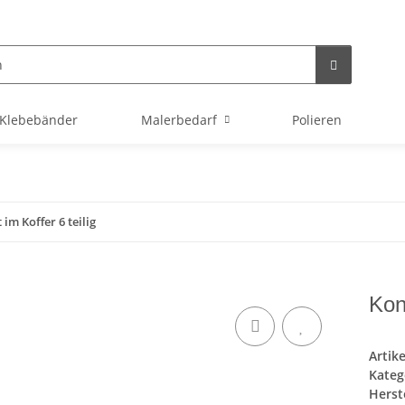
Klebebänder
Malerbedarf
Polieren
im Koffer 6 teilig
Kon
Artik
Kateg
Herste