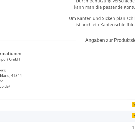
Durch Benutzung verschiede
kann man die passende Kont
Um Kanten und Sicken plan schl
ist auch ein Kantenschleifblo
Angaben zur Produktsi
ormationen:
Import GmbH
erg
hland, 41844
de
co.de/
enschaft
K
1