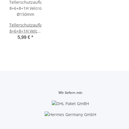
Tellerschutzauflage
8+6+8+1H Velcro
Ø150mm
5,99 €
*
Wir liefern mit: