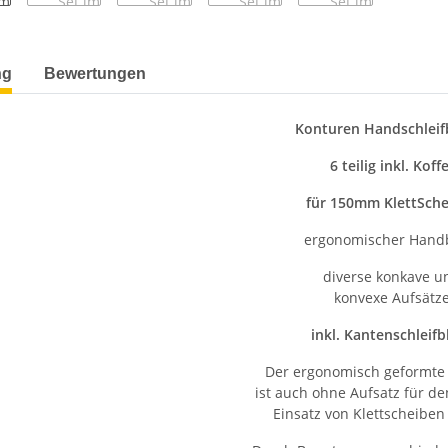
terkarten anzeigen
ng
Bewertungen
Konturen Handschleif
6 teilig inkl. Koff
für 150mm KlettSch
ergonomischer Hand
diverse konkave u
konvexe Aufsätz
inkl. Kantenschleifb
Der ergonomisch geformte
ist auch ohne Aufsatz für d
Einsatz von Klettscheiben