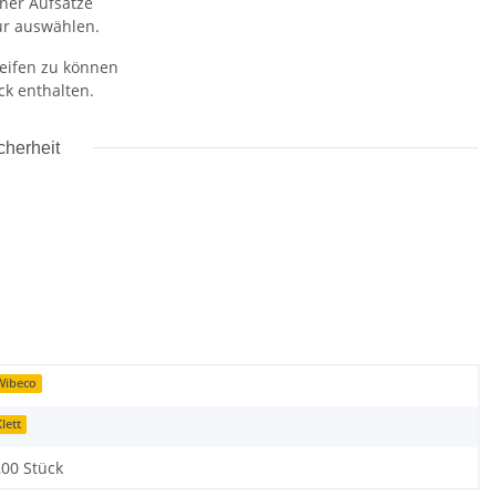
ner Aufsätze
ur auswählen.
eifen zu können
ck enthalten.
cherheit
Wibeco
lett
,00 Stück