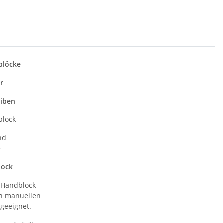
blöcke
er
eiben
block
nd
e
lock
 Handblock
en manuellen
 geeignet.