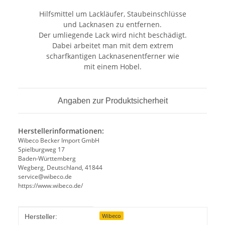
Hilfsmittel um Lackläufer, Staubeinschlüsse
und Lacknasen zu entfernen.
Der umliegende Lack wird nicht beschädigt.
Dabei arbeitet man mit dem extrem
scharfkantigen Lacknasenentferner wie
mit einem Hobel.
Angaben zur Produktsicherheit
Herstellerinformationen:
Wibeco Becker Import GmbH
Spielburgweg 17
Baden-Württemberg
Wegberg, Deutschland, 41844
service@wibeco.de
https://www.wibeco.de/
Produkteigenschaft
Wert
Wibeco
Hersteller: