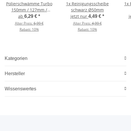
Polierschwämme Turbo
1x Reinigungsscheibe
1x 
150mm / 127mm /
schwarz Ø50mm
75mm
ab
jetzt nur
j
6,29 €
*
4,49 €
*
Alter Preis:
6,99 €
Alter Preis:
4,99 €
Rabatt:
10%
Rabatt:
10%
Kategorien
Hersteller
Wissenswertes