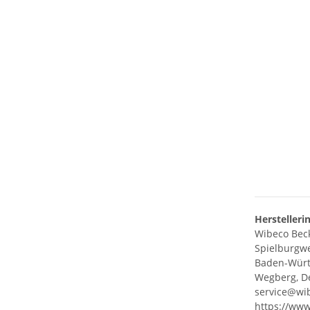
Herstelleri
Wibeco Bec
Spielburgw
Baden-Wür
Wegberg, D
service@wi
https://www