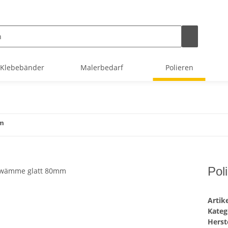
Klebebänder
Malerbedarf
Polieren
mm
Pol
Arti
Kateg
Herste