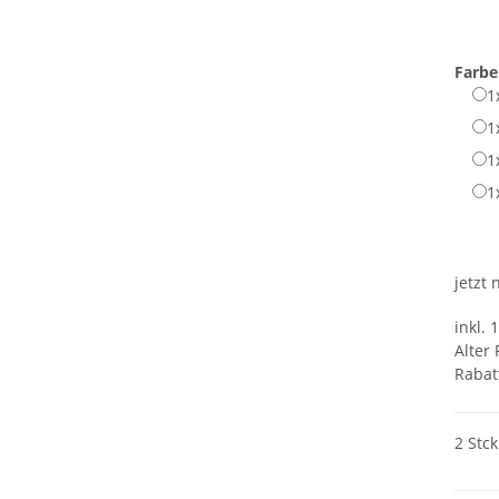
Farb
1
1
1
1
jetzt
inkl. 
Alter 
Rabat
2 Stc