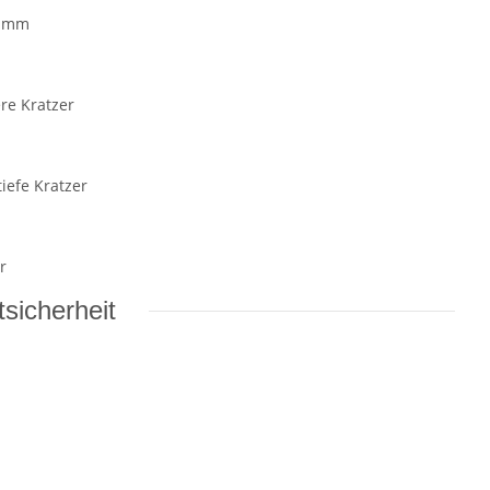
ramm
ere Kratzer
tiefe Kratzer
r
sicherheit