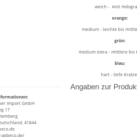
weich - Anti Holog
orange:
medium - leichte bis mittl
grün:
medium extra - mittlere bis 
blau:
hart - tiefe Kratze
Angaben zur Produkt
nformationen:
ker Import GmbH
eg 17
ttemberg
eutschland, 41844
beco.de
.wibeco.de/