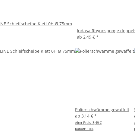
INE Schleifscheibe Klett 0H Ø 75mm
Indasa Rhynosponge doppel
ab
2,49 €
*
Polierschwämme gewaffelt
ab
3,14 €
*
Alter Preis:
3,49 €
Rabatt:
10%