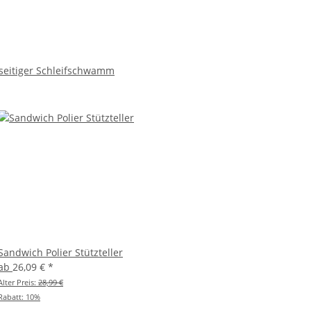
seitiger Schleifschwamm
Sandwich Polier Stützteller
ab
26,09 €
*
Alter Preis:
28,99 €
Rabatt:
10%