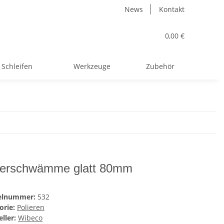
News
Kontakt
0,00 €
Schleifen
Werkzeuge
Zubehör
ierschwämme glatt 80mm
kelnummer:
532
orie:
Polieren
ller:
Wibeco