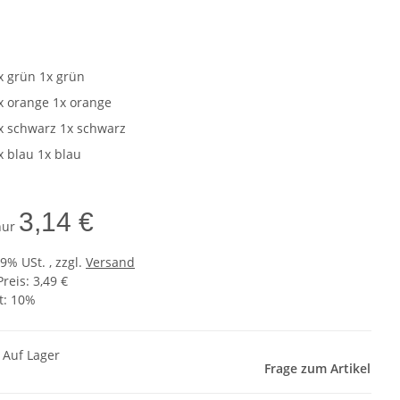
e
x grün
1x grün
x orange
1x orange
x schwarz
1x schwarz
x blau
1x blau
3,14 €
 nur
19% USt. , zzgl.
Versand
Preis: 3,49 €
t:
10%
k Auf Lager
Frage zum Artikel