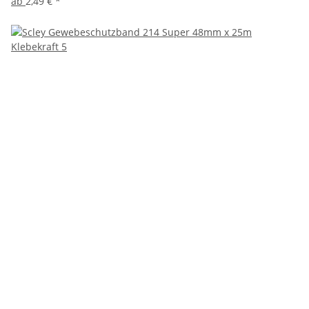
ab
2,49 €
*